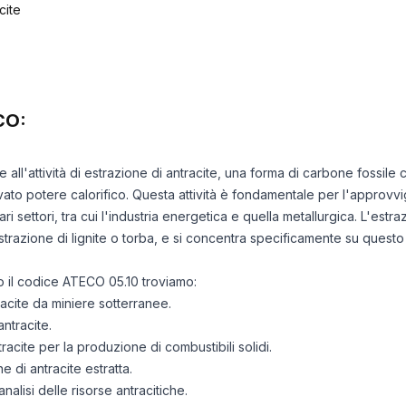
cite
CO:
e all'attività di estrazione di antracite, una forma di carbone fossile 
ato potere calorifico. Questa attività è fondamentale per l'approvvi
n vari settori, tra cui l'industria energetica e quella metallurgica. L'estr
'estrazione di lignite o torba, e si concentra specificamente su questo
tto il codice ATECO 05.10 troviamo:
racite da miniere sotterranee.
antracite.
racite per la produzione di combustibili solidi.
 di antracite estratta.
nalisi delle risorse antracitiche.