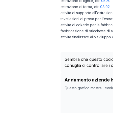
estrazione di lignite, cfr.
05.20
estrazione di torba, cfr.
08.92
attività di supporto all'estrazion
trivellazioni di prova per l'estr
attività di cokerie per la fabbric
fabbricazione di bricchette di ant
attività finalizzate allo svilupp
Sembra che questo codice
consiglia di controllare i c
Storico numero di azie
Andamento aziende is
Data rilevazio
Questo grafico mostra l'evol
11/05/2025
19/10/2025
22/11/2025
26/12/2025