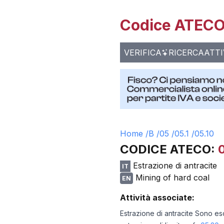
Codice ATECO 
VERIFICA
RICERCA
ATTI
Home /
B
/
05
/
05.1
/
05.10
CODICE ATECO:
Estrazione di antracite
IT
Mining of hard coal
EN
Attività associate:
Estrazione di antracite Sono esc