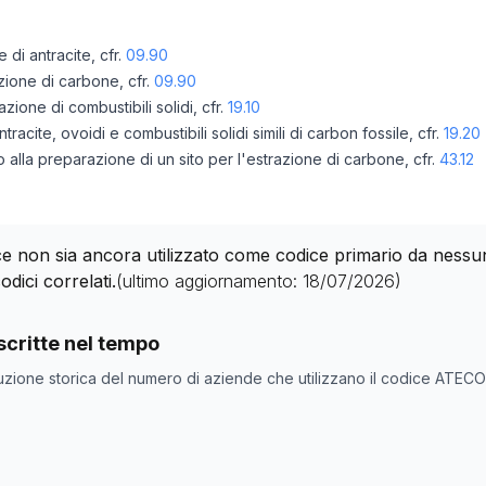
e di antracite, cfr.
09.90
azione di carbone, cfr.
09.90
azione di combustibili solidi, cfr.
19.10
racite, ovoidi e combustibili solidi simili di carbon fossile, cfr.
19.20
o o alla preparazione di un sito per l'estrazione di carbone, cfr.
43.12
 non sia ancora utilizzato come codice primario da nessuna 
odici correlati.
(ultimo aggiornamento:
18/07/2026
)
nde con codice ATECO
05.10
come codice primario
critte nel tempo
ne
Numero aziende
uzione storica del numero di aziende che utilizzano il codice ATEC
0
0
0
0