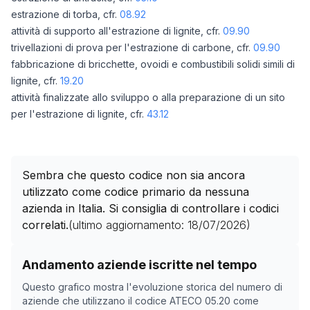
estrazione di torba, cfr.
08.92
attività di supporto all'estrazione di lignite, cfr.
09.90
trivellazioni di prova per l'estrazione di carbone, cfr.
09.90
fabbricazione di bricchette, ovoidi e combustibili solidi simili di
lignite, cfr.
19.20
attività finalizzate allo sviluppo o alla preparazione di un sito
per l'estrazione di lignite, cfr.
43.12
Sembra che questo codice non sia ancora
utilizzato come codice primario da nessuna
azienda in Italia. Si consiglia di controllare i codici
correlati.
(ultimo aggiornamento:
18/07/2026
)
Storico numero di aziende con codice ATECO
05.20
co
Andamento aziende iscritte nel tempo
Data rilevazione
Numero
Questo grafico mostra l'evoluzione storica del numero di
11/05/2025
0
aziende che utilizzano il codice ATECO
05.20
come