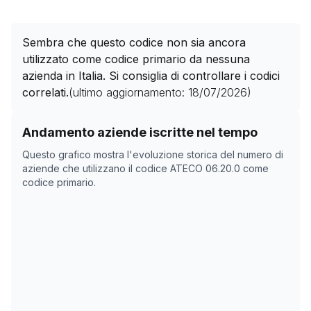
Sembra che questo codice non sia ancora
utilizzato come codice primario da nessuna
azienda in Italia. Si consiglia di controllare i codici
correlati.
(ultimo aggiornamento:
18/07/2026
)
Storico numero di aziende con codice ATECO
06.20.0
Andamento aziende iscritte nel tempo
Data rilevazione
Numer
Questo grafico mostra l'evoluzione storica del numero di
09/05/2025
0
aziende che utilizzano il codice ATECO
06.20.0
come
codice primario.
24/06/2025
0
19/10/2025
0
22/11/2025
0
26/12/2025
0
29/01/2026
0
04/03/2026
0
07/04/2026
0
11/05/2026
0