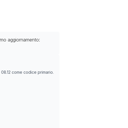
timo aggiornamento:
O
08.12
come codice primario.