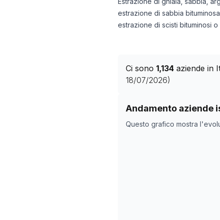
Estrazione di ghiaia, sabbia, arg
estrazione di sabbia bituminosa,
estrazione di scisti bituminosi o 
Ci sono
1,134
aziende in 
18/07/2026
)
Storico numero di azie
Andamento aziende is
Data rilevazio
Questo grafico mostra l'evol
11/05/2025
19/10/2025
22/11/2025
26/12/2025
29/01/2026
04/03/2026
07/04/2026