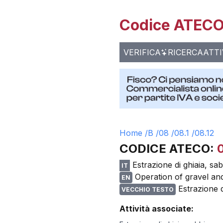
Codice ATECO 
VERIFICA
RICERCA
ATTI
Home /
B
/
08
/
08.1
/
08.12
CODICE ATECO:
Estrazione di ghiaia, sab
IT
Operation of gravel and
EN
Estrazione d
VECCHIO TESTO
Attività associate: