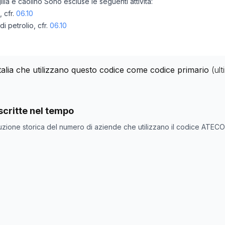
illa e caolino Sono escluse le seguenti attività:
 cfr.
06.10
di petrolio, cfr.
06.10
Italia che utilizzano questo codice come codice primario
(ul
nde con codice ATECO
08.12
come codice primario
critte nel tempo
ne
Numero aziende
uzione storica del numero di aziende che utilizzano il codice ATEC
1090
1086
1094
1099
1156
1145
1142