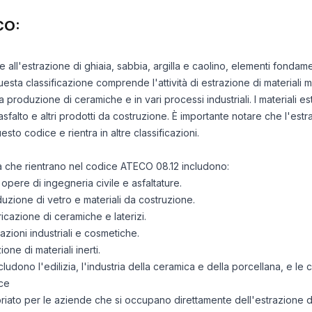
CO:
e all'estrazione di ghiaia, sabbia, argilla e caolino, elementi fondamen
uesta classificazione comprende l'attività di estrazione di materiali min
la produzione di ceramiche e in vari processi industriali. I materiali es
sfalto e altri prodotti da costruzione. È importante notare che l'est
esto codice e rientra in altre classificazioni.
ità che rientrano nel codice ATECO 08.12 includono:
 opere di ingegneria civile e asfaltature.
duzione di vetro e materiali da costruzione.
ricazione di ceramiche e laterizi.
azioni industriali e cosmetiche.
one di materiali inerti.
cludono l'edilizia, l'industria della ceramica e della porcellana, e le c
ce
iato per le aziende che si occupano direttamente dell'estrazione di 