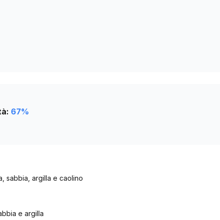
1143
1139
1134
tà:
67
%
a, sabbia, argilla e caolino
abbia e argilla