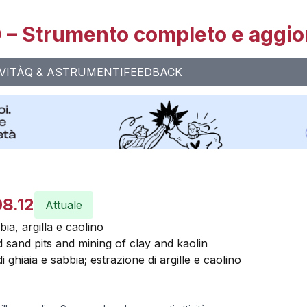
– Strumento completo e aggio
VITÀ
Q & A
STRUMENTI
FEEDBACK
08.12
Attuale
bia, argilla e caolino
 sand pits and mining of clay and kaolin
i ghiaia e sabbia; estrazione di argille e caolino