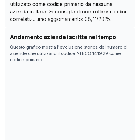
utilizzato come codice primario da nessuna
azienda in Italia. Si consiglia di controllare i codici
correlati.
(ultimo aggiornamento:
08/11/2025
)
Storico numero di aziende con codice ATECO
14.19.29
Andamento aziende iscritte nel tempo
Data rilevazione
Nume
Questo grafico mostra l'evoluzione storica del numero di
07/04/2025
824
aziende che utilizzano il codice ATECO
14.19.29
come
codice primario.
23/05/2025
818
08/11/2025
0