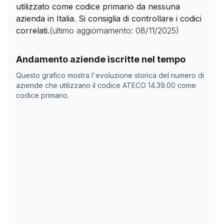
utilizzato come codice primario da nessuna
azienda in Italia. Si consiglia di controllare i codici
correlati.
(ultimo aggiornamento:
08/11/2025
)
Storico numero di aziende con codice ATECO
14.39.00
Andamento aziende iscritte nel tempo
Data rilevazione
Nume
Questo grafico mostra l'evoluzione storica del numero di
12/04/2025
0
aziende che utilizzano il codice ATECO
14.39.00
come
codice primario.
08/11/2025
0