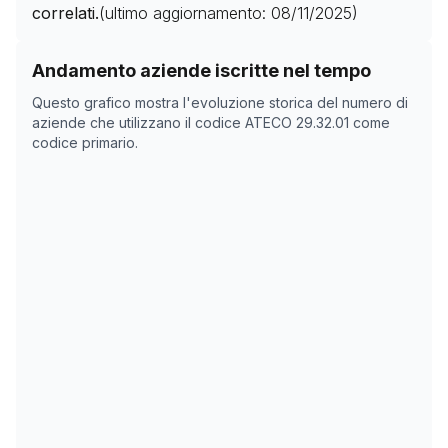
correlati.
(ultimo aggiornamento:
08/11/2025
)
Storico numero di aziende con codice ATECO
29.32.01
Andamento aziende iscritte nel tempo
Data rilevazione
Nume
Questo grafico mostra l'evoluzione storica del numero di
11/04/2025
63
aziende che utilizzano il codice ATECO
29.32.01
come
codice primario.
08/11/2025
0