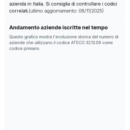
azienda in Italia. Si consiglia di controllare i codici
correlati.
(ultimo aggiornamento:
08/11/2025
)
Storico numero di aziende con codice ATECO
32.13.09
Andamento aziende iscritte nel tempo
Data rilevazione
Nume
Questo grafico mostra l'evoluzione storica del numero di
11/04/2025
2513
aziende che utilizzano il codice ATECO
32.13.09
come
codice primario.
08/11/2025
0