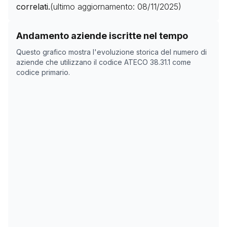
correlati.
(ultimo aggiornamento:
08/11/2025
)
Storico numero di aziende con codice ATECO
38.31.1
c
Andamento aziende iscritte nel tempo
Data rilevazione
Numer
Questo grafico mostra l'evoluzione storica del numero di
05/04/2025
553
aziende che utilizzano il codice ATECO
38.31.1
come
codice primario.
21/05/2025
565
22/05/2025
565
08/11/2025
0