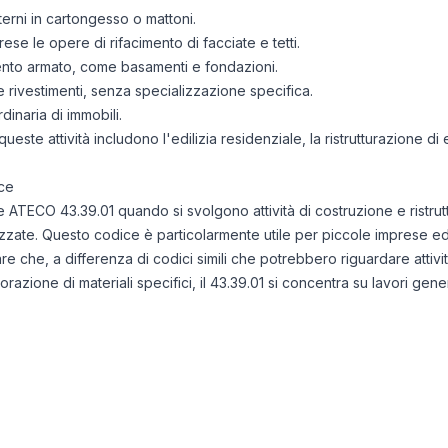
nterni in cartongesso o mattoni.
rese le opere di rifacimento di facciate e tetti.
ento armato, come basamenti e fondazioni.
e rivestimenti, senza specializzazione specifica.
inaria di immobili.
ueste attività includono l'edilizia residenziale, la ristrutturazione di edi
ce
ice ATECO 43.39.01 quando si svolgono attività di costruzione e ristr
ate. Questo codice è particolarmente utile per piccole imprese edil
re che, a differenza di codici simili che potrebbero riguardare attiv
avorazione di materiali specifici, il 43.39.01 si concentra su lavori gene