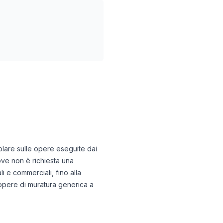
icolare sulle opere eseguite dai
ove non è richiesta una
i e commerciali, fino alla
a opere di muratura generica a