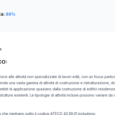
tà:
86
%
a
CO:
isce alle attività non specializzate di lavori edili, con un focus part
de una vasta gamma di attività di costruzione e ristrutturazione, d
mbiti di applicazione spaziano dalla costruzione di edifici residenzial
rutture esistenti. Le tipologie di attività incluse possono variare d
tà che rientrano sotto il codice ATECO 43.39.01 includono: