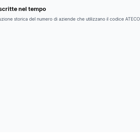
nde con codice ATECO
43.39.01
come codice primario
critte nel tempo
one
Numero aziende
uzione storica del numero di aziende che utilizzano il codice ATEC
147.314
148.430
0
0