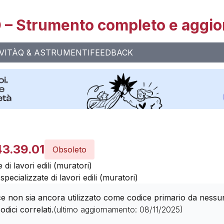
– Strumento completo e aggio
VITÀ
Q & A
STRUMENTI
FEEDBACK
43.39.01
Obsoleto
 di lavori edili (muratori)
specializzate di lavori edili (muratori)
 non sia ancora utilizzato come codice primario da nessuna 
odici correlati.
(ultimo aggiornamento:
08/11/2025
)