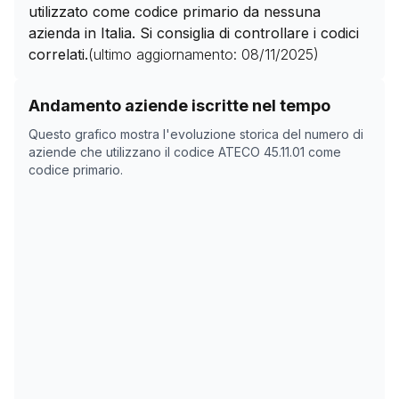
utilizzato come codice primario da nessuna
azienda in Italia. Si consiglia di controllare i codici
correlati.
(ultimo aggiornamento:
08/11/2025
)
Storico numero di aziende con codice ATECO
45.11.01
Andamento aziende iscritte nel tempo
Data rilevazione
Numer
Questo grafico mostra l'evoluzione storica del numero di
06/04/2025
43.618
aziende che utilizzano il codice ATECO
45.11.01
come
codice primario.
22/05/2025
43.507
08/11/2025
0