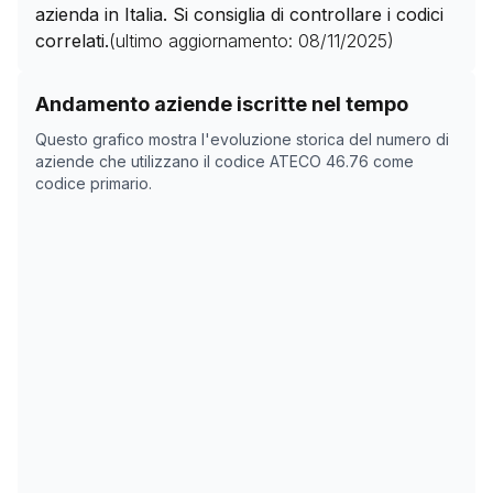
azienda in Italia. Si consiglia di controllare i codici
correlati.
(ultimo aggiornamento:
08/11/2025
)
Storico numero di aziende con codice ATECO
46.76
co
Andamento aziende iscritte nel tempo
Data rilevazione
Numero
Questo grafico mostra l'evoluzione storica del numero di
05/04/2025
9
aziende che utilizzano il codice ATECO
46.76
come
codice primario.
15/05/2025
9
08/11/2025
0