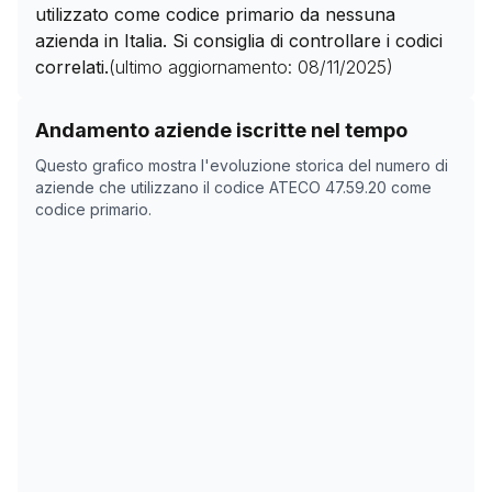
utilizzato come codice primario da nessuna
azienda in Italia. Si consiglia di controllare i codici
correlati.
(ultimo aggiornamento:
08/11/2025
)
Storico numero di aziende con codice ATECO
47.59.2
Andamento aziende iscritte nel tempo
Data rilevazione
Nume
Questo grafico mostra l'evoluzione storica del numero di
04/04/2025
0
aziende che utilizzano il codice ATECO
47.59.20
come
codice primario.
19/05/2025
0
08/11/2025
0