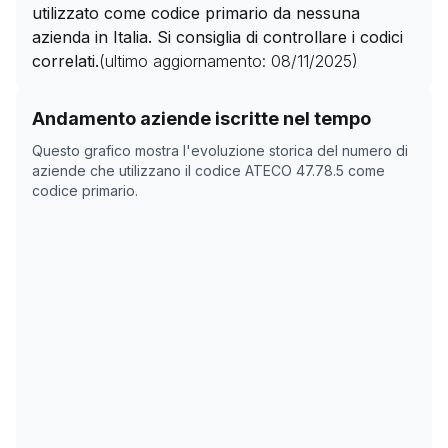
utilizzato come codice primario da nessuna
azienda in Italia. Si consiglia di controllare i codici
correlati.
(ultimo aggiornamento:
08/11/2025
)
Storico numero di aziende con codice ATECO
47.78.5
Andamento aziende iscritte nel tempo
Data rilevazione
Numer
Questo grafico mostra l'evoluzione storica del numero di
04/04/2025
388
aziende che utilizzano il codice ATECO
47.78.5
come
codice primario.
19/05/2025
435
08/11/2025
0