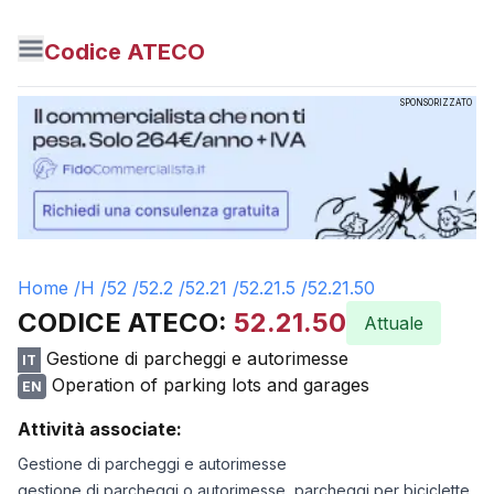
Codice ATECO
SPONSORIZZATO
Home /
H
/
52
/
52.2
/
52.21
/
52.21.5
/
52.21.50
CODICE ATECO:
52.21.50
Attuale
Gestione di parcheggi e autorimesse
IT
Operation of parking lots and garages
EN
Attività associate:
Gestione di parcheggi e autorimesse
gestione di parcheggi o autorimesse, parcheggi per biciclette,