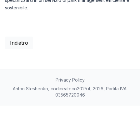
specializzarsi in un servizio di park management efficiente e
sostenibile.
Indietro
Privacy Policy
Anton Steshenko, codiceateco2025.it, 2026, Partita IVA:
03565720046