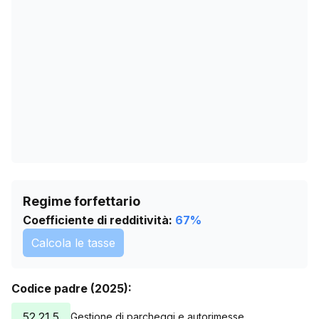
17/05/2026
0
20/06/2026
0
24/07/2026
0
Regime forfettario
Coefficiente di redditività:
67
%
Calcola le tasse
Codice padre (2025):
52.21.5
Gestione di parcheggi e autorimesse