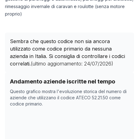
rimessaggio invernale di caravan e roulotte (senza motore
proprio)
Sembra che questo codice non sia ancora
utilizzato come codice primario da nessuna
azienda in Italia. Si consiglia di controllare i codici
correlati.
(ultimo aggiornamento:
24/07/2026
)
Storico numero di aziende con codice ATECO
52.21.50
Andamento aziende iscritte nel tempo
Data rilevazione
Nume
Questo grafico mostra l'evoluzione storica del numero di
23/04/2025
0
aziende che utilizzano il codice ATECO
52.21.50
come
codice primario.
13/11/2025
0
17/12/2025
0
04/02/2026
0
10/03/2026
0
13/04/2026
0