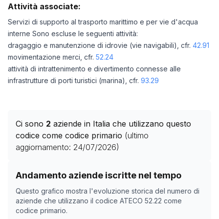
Attività associate:
Servizi di supporto al trasporto marittimo e per vie d'acqua
interne Sono escluse le seguenti attività:
dragaggio e manutenzione di idrovie (vie navigabili), cfr.
42.91
movimentazione merci, cfr.
52.24
attività di intrattenimento e divertimento connesse alle
infrastrutture di porti turistici (marina), cfr.
93.29
Ci sono
2
aziende in Italia che utilizzano questo
codice come codice primario
(ultimo
aggiornamento:
24/07/2026
)
Storico numero di aziende con codice ATECO
52.22
co
Andamento aziende iscritte nel tempo
Data rilevazione
Numero
Questo grafico mostra l'evoluzione storica del numero di
23/04/2025
3
aziende che utilizzano il codice ATECO
52.22
come
codice primario.
13/11/2025
2