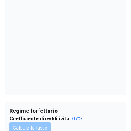
17/12/2025
2
04/02/2026
2
10/03/2026
2
13/04/2026
2
17/05/2026
2
20/06/2026
2
24/07/2026
2
Regime forfettario
Coefficiente di redditività:
67
%
Calcola le tasse