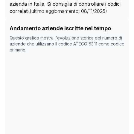
azienda in Italia. Si consiglia di controllare i codici
correlati.
(ultimo aggiornamento:
08/11/2025
)
Storico numero di aziende con codice ATECO
63.11
com
Andamento aziende iscritte nel tempo
Data rilevazione
Numero
Questo grafico mostra l'evoluzione storica del numero di
03/04/2025
12
aziende che utilizzano il codice ATECO
63.11
come codice
primario.
18/05/2025
25
08/11/2025
0