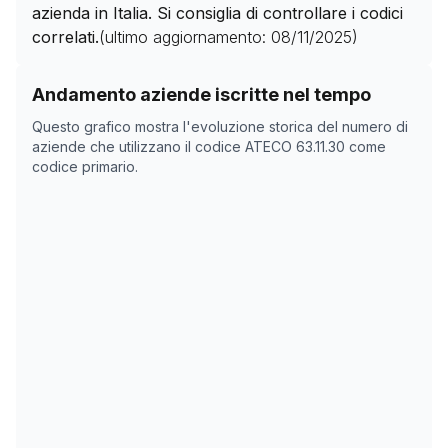
azienda in Italia. Si consiglia di controllare i codici
correlati.
(ultimo aggiornamento:
08/11/2025
)
Storico numero di aziende con codice ATECO
63.11.30
Andamento aziende iscritte nel tempo
Data rilevazione
Nume
Questo grafico mostra l'evoluzione storica del numero di
02/04/2025
0
aziende che utilizzano il codice ATECO
63.11.30
come
codice primario.
17/05/2025
0
08/11/2025
0