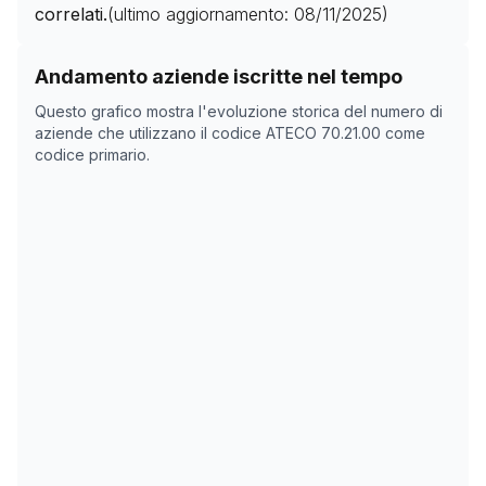
correlati.
(ultimo aggiornamento:
08/11/2025
)
Storico numero di aziende con codice ATECO
70.21.00
Andamento aziende iscritte nel tempo
Data rilevazione
Nume
Questo grafico mostra l'evoluzione storica del numero di
02/04/2025
0
aziende che utilizzano il codice ATECO
70.21.00
come
codice primario.
17/05/2025
0
08/11/2025
0