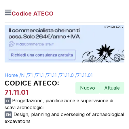
Codice ATECO
SPONSORIZZATO
Home /
N
/
71
/
71.1
/
71.11
/
71.11.0
/
71.11.01
CODICE ATECO:
Nuovo
Attuale
71.11.01
Progettazione, pianificazione e supervisione di
IT
scavi archeologici
Design, planning and overseeing of archaeological
EN
excavations