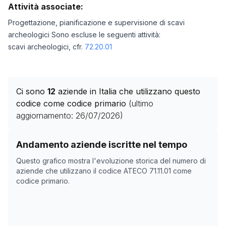
Attività associate:
Progettazione, pianificazione e supervisione di scavi
archeologici Sono escluse le seguenti attività:
scavi archeologici, cfr.
72.20.01
Ci sono
12
aziende in Italia che utilizzano questo
codice come codice primario
(ultimo
aggiornamento:
26/07/2026
)
Storico numero di aziende con codice ATECO
71.11.01
c
Andamento aziende iscritte nel tempo
Data rilevazione
Numer
Questo grafico mostra l'evoluzione storica del numero di
20/04/2025
0
aziende che utilizzano il codice ATECO
71.11.01
come
codice primario.
15/11/2025
5
19/12/2025
6
06/02/2026
7
12/03/2026
7