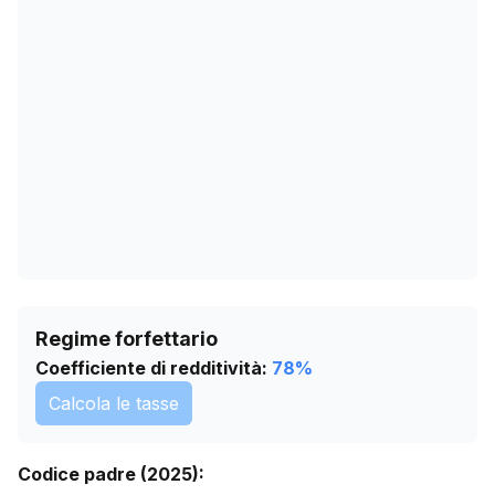
15/04/2026
10
19/05/2026
12
22/06/2026
12
26/07/2026
12
Regime forfettario
Coefficiente di redditività:
78
%
Calcola le tasse
Codice padre (2025):