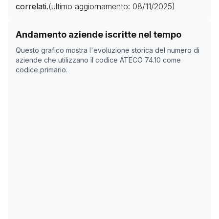
correlati.
(ultimo aggiornamento:
08/11/2025
)
Storico numero di aziende con codice ATECO
74.10
co
Andamento aziende iscritte nel tempo
Data rilevazione
Numero
Questo grafico mostra l'evoluzione storica del numero di
02/04/2025
0
aziende che utilizzano il codice ATECO
74.10
come
codice primario.
17/05/2025
0
08/11/2025
0