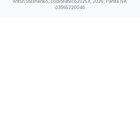
Anton Steshenko, codiceateco2025.it, 2026, Partita IVA:
03565720046