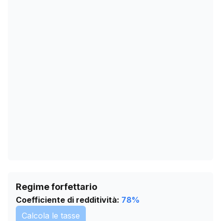
20/12/2025
10.245
07/02/2026
10.800
13/03/2026
10.669
16/04/2026
10.698
20/05/2026
10.692
23/06/2026
10.698
27/07/2026
10.687
Regime forfettario
Coefficiente di redditività:
78
%
Calcola le tasse