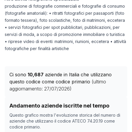
produzione di fotografie commerciali e fotografie di consumo
(fotografie amatoriali): • ritratti fotografici per passaporti (foto
formato tessera), foto scolastiche, foto di matrimoni, eccetera
• servizi fotografici per spot pubblicitari, pubblicazioni, per
servizi di moda, a scopo di promozione immobiliare o turistica
• riprese video di eventi: matrimoni, riunioni, eccetera • attività
fotografiche per finalità artistiche
Ci sono
10,687
aziende in Italia che utilizzano
questo codice come codice primario
(ultimo
aggiornamento:
27/07/2026
)
Storico numero di aziende con codice ATECO
74.20.19
Andamento aziende iscritte nel tempo
Data rilevazione
Nume
Questo grafico mostra l'evoluzione storica del numero di
19/04/2025
10.144
aziende che utilizzano il codice ATECO
74.20.19
come
codice primario.
16/11/2025
10.245