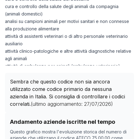
cura e controllo della salute degli animali da compagnia
(animali domestici)
analisi su campioni animali per motivi sanitari e non connesse
alla produzione alimentare
attività di assistenti veterinari o di altro personale veterinario
ausiliario
attività clinico-patologiche e altre attività diagnostiche relative
agli animali
attività di ambulanze per animali (ambulanze veterinarie)
attività di chiropratici per animali
attività di dietisti per animali
Sembra che questo codice non sia ancora
utilizzato come codice primario da nessuna
azienda in Italia. Si consiglia di controllare i codici
correlati.
(ultimo aggiornamento:
27/07/2026
)
Storico numero di aziende con codice ATECO
75.00.0
Andamento aziende iscritte nel tempo
Data rilevazione
Nume
Questo grafico mostra l'evoluzione storica del numero di
19/04/2025
0
aziende che utilizzano il codice ATECO
75.00.00
come