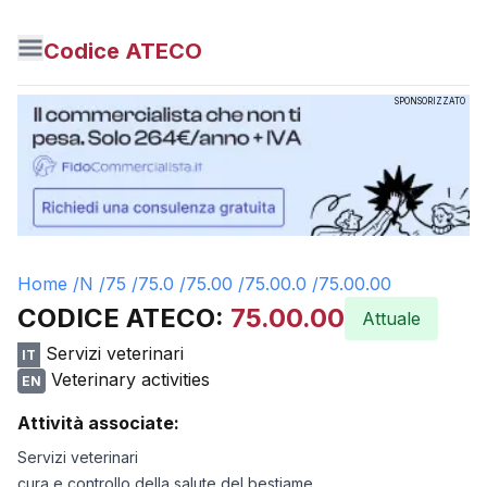
Codice ATECO
SPONSORIZZATO
Home /
N
/
75
/
75.0
/
75.00
/
75.00.0
/
75.00.00
CODICE ATECO:
75.00.00
Attuale
Servizi veterinari
IT
Veterinary activities
EN
Attività associate:
Servizi veterinari
cura e controllo della salute del bestiame