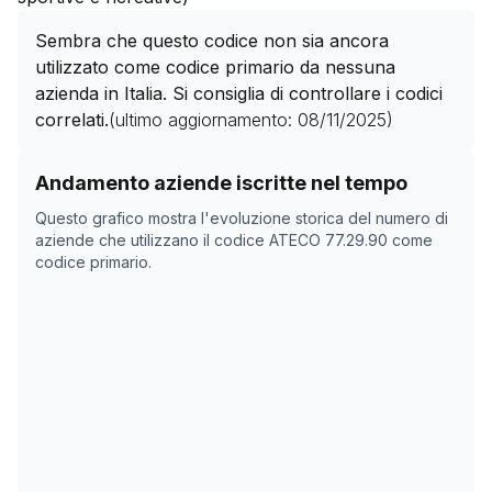
Sembra che questo codice non sia ancora
utilizzato come codice primario da nessuna
azienda in Italia. Si consiglia di controllare i codici
correlati.
(ultimo aggiornamento:
08/11/2025
)
Storico numero di aziende con codice ATECO
77.29.9
Andamento aziende iscritte nel tempo
Data rilevazione
Nume
Questo grafico mostra l'evoluzione storica del numero di
01/04/2025
0
aziende che utilizzano il codice ATECO
77.29.90
come
codice primario.
16/05/2025
0
08/11/2025
0