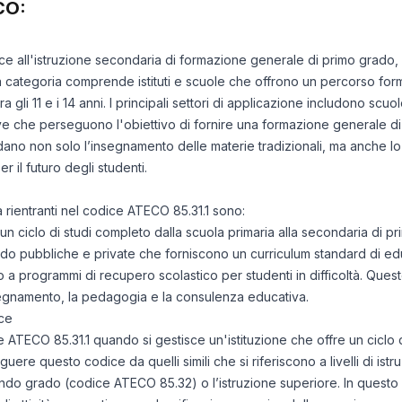
CO:
isce all'istruzione secondaria di formazione generale di primo grado,
a categoria comprende istituti e scuole che offrono un percorso for
 gli 11 e i 14 anni. I principali settori di applicazione includono scuol
tive che perseguono l'obiettivo di fornire una formazione generale di 
rdano non solo l’insegnamento delle materie tradizionali, ma anche 
r il futuro degli studenti.
tà rientranti nel codice ATECO 85.31.1 sono:
 un ciclo di studi completo dalla scuola primaria alla secondaria di p
do pubbliche e private che forniscono un curriculum standard di e
 a programmi di recupero scolastico per studenti in difficoltà. Quest
nsegnamento, la pedagogia e la consulenza educativa.
ce
ce ATECO 85.31.1 quando si gestisce un'istituzione che offre un ciclo 
uere questo codice da quelli simili che si riferiscono a livelli di ist
do grado (codice ATECO 85.32) o l’istruzione superiore. In questo m