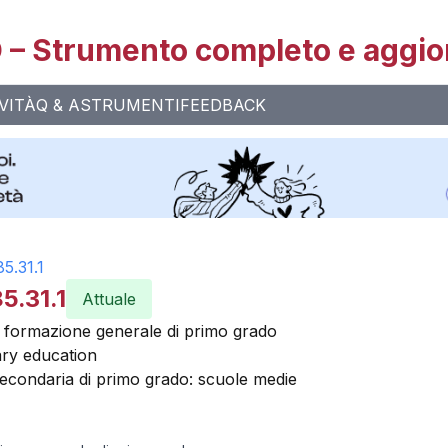
– Strumento completo e aggio
VITÀ
Q & A
STRUMENTI
FEEDBACK
85.31.1
5.31.1
Attuale
i formazione generale di primo grado
ry education
secondaria di primo grado: scuole medie