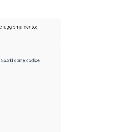
mo aggiornamento:
O
85.31.1
come codice