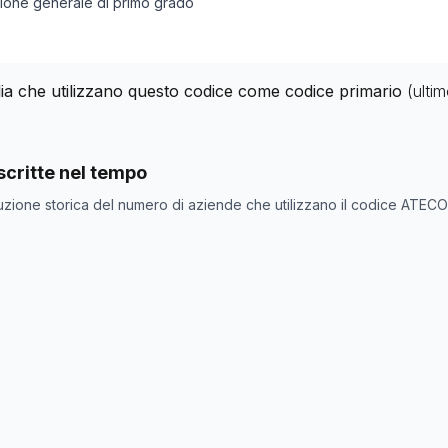
zione generale di primo grado
alia che utilizzano questo codice come codice primario
(ulti
nde con codice ATECO
85.31.1
come codice primario
critte nel tempo
ne
Numero aziende
uzione storica del numero di aziende che utilizzano il codice ATEC
82
82
81
88
89
89
88
88
89