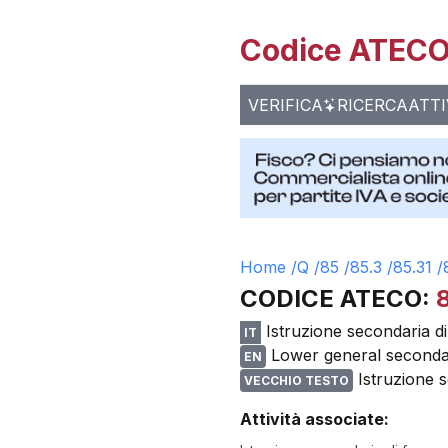
Codice ATECO 
VERIFICA
RICERCA
ATTI
Home /
Q
/
85
/
85.3
/
85.31
/
CODICE ATECO:
8
Istruzione secondaria d
IT
Lower general seconda
EN
Istruzione 
VECCHIO TESTO
Attività associate: