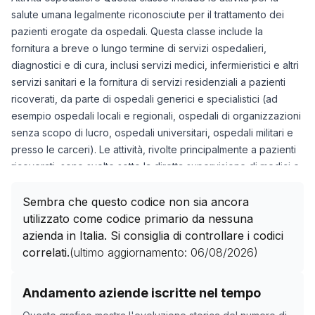
salute umana legalmente riconosciute per il trattamento dei
pazienti erogate da ospedali. Questa classe include la
fornitura a breve o lungo termine di servizi ospedalieri,
diagnostici e di cura, inclusi servizi medici, infermieristici e altri
servizi sanitari e la fornitura di servizi residenziali a pazienti
ricoverati, da parte di ospedali generici e specialistici (ad
esempio ospedali locali e regionali, ospedali di organizzazioni
senza scopo di lucro, ospedali universitari, ospedali militari e
presso le carceri). Le attività, rivolte principalmente a pazienti
ricoverati, sono svolte sotto la diretta supervisione di medici e
includono: • attività del personale medico e paramedico •
attività delle strutture di laboratorio e tecniche, incluse attività
Sembra che questo codice non sia ancora
radiologiche e anestesiologiche • attività di pronto soccorso •
utilizzato come codice primario da nessuna
fornitura di servizi di sala operatoria, servizi di farmacia,
azienda in Italia. Si consiglia di controllare i codici
fornitura di pasti e altri servizi ospedalieri • attività di centri di
correlati.
(ultimo aggiornamento:
06/08/2026
)
consulenza familiare che forniscono trattamenti medici in
strutture residenziali, ad esempio sterilizzazione e interruzione
Storico numero di aziende con codice ATECO
86.10
co
Andamento aziende iscritte nel tempo
di gravidanza Questa classe include anche le attività di
Data rilevazione
Numero