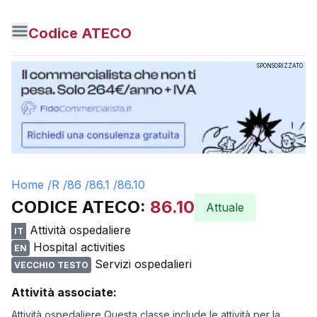
Codice ATECO
SPONSORIZZATO
Home /
R
/
86
/
86.1
/
86.10
CODICE ATECO:
86.10
Attuale
Attività ospedaliere
IT
Hospital activities
EN
Servizi ospedalieri
VECCHIO TESTO
Attività associate:
Attività ospedaliere Questa classe include le attività per la