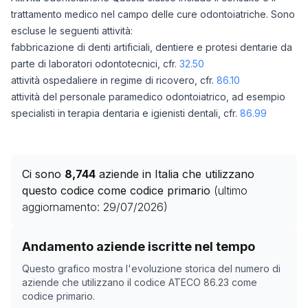
trattamento medico nel campo delle cure odontoiatriche. Sono
escluse le seguenti attività:
fabbricazione di denti artificiali, dentiere e protesi dentarie da
parte di laboratori odontotecnici, cfr.
32.50
attività ospedaliere in regime di ricovero, cfr.
86.10
attività del personale paramedico odontoiatrico, ad esempio
specialisti in terapia dentaria e igienisti dentali, cfr.
86.99
Ci sono
8,744
aziende in Italia che utilizzano
questo codice come codice primario
(ultimo
aggiornamento:
29/07/2026
)
Storico numero di aziende con codice ATECO
86.23
co
Andamento aziende iscritte nel tempo
Data rilevazione
Numero
Questo grafico mostra l'evoluzione storica del numero di
16/04/2025
7837
aziende che utilizzano il codice ATECO
86.23
come
codice primario.
08/11/2025
8052