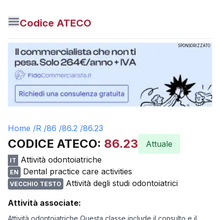
Codice ATECO
SPONSORIZZATO
Home /
R
/
86
/
86.2
/
86.23
CODICE ATECO:
86.23
Attuale
Attività odontoiatriche
IT
Dental practice care activities
EN
Attività degli studi odontoiatrici
VECCHIO TESTO
Attività associate:
Attività odontoiatriche Questa classe include il consulto e il