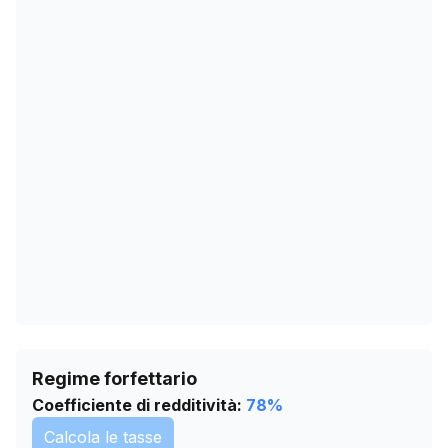
12/12/2025
8091
09/02/2026
8403
15/03/2026
8453
18/04/2026
8586
22/05/2026
8630
25/06/2026
8690
29/07/2026
8744
Regime forfettario
Coefficiente di redditività:
78
%
Calcola le tasse