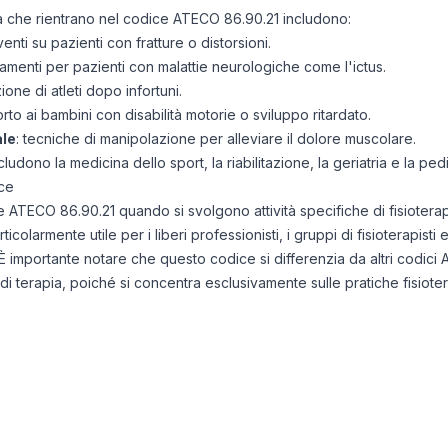
ità che rientrano nel codice ATECO 86.90.21 includono:
rventi su pazienti con fratture o distorsioni.
ttamenti per pazienti con malattie neurologiche come l'ictus.
azione di atleti dopo infortuni.
rto ai bambini con disabilità motorie o sviluppo ritardato.
ale
: tecniche di manipolazione per alleviare il dolore muscolare.
cludono la medicina dello sport, la riabilitazione, la geriatria e la pedi
ce
ce ATECO 86.90.21 quando si svolgono attività specifiche di fisioterapi
colarmente utile per i liberi professionisti, i gruppi di fisioterapisti e
e. È importante notare che questo codice si differenzia da altri codici
i terapia, poiché si concentra esclusivamente sulle pratiche fisioter