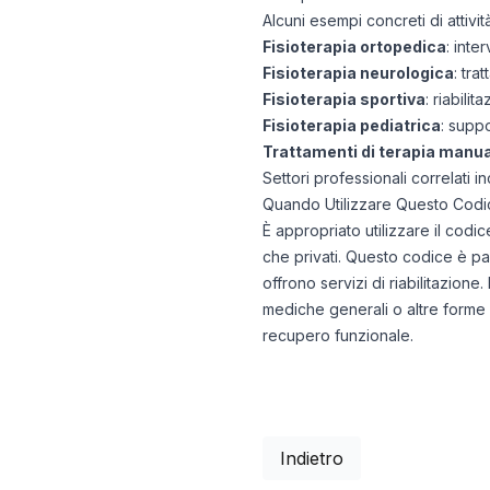
Alcuni esempi concreti di attiv
Fisioterapia ortopedica
: inte
Fisioterapia neurologica
: tra
Fisioterapia sportiva
: riabilit
Fisioterapia pediatrica
: suppo
Trattamenti di terapia manu
Settori professionali correlati in
Quando Utilizzare Questo Codi
È appropriato utilizzare il codi
che privati. Questo codice è parti
offrono servizi di riabilitazion
mediche generali o altre forme d
recupero funzionale.
Indietro