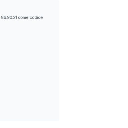
O
86.90.21
come codice