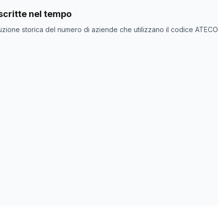
nde con codice ATECO
86.90.21
come codice primario
critte nel tempo
one
Numero aziende
uzione storica del numero di aziende che utilizzano il codice ATEC
2065
2079
2079
0