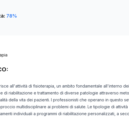
tà:
78
%
rapia
CO:
isce all'attività di fisioterapia, un ambito fondamentale all'interno dei
di riabilitazione e trattamento di diverse patologie attraverso metodi 
ualità della vita dei pazienti. I professionisti che operano in questo 
pproccio multidisciplinare ai problemi di salute. Le tipologie di attivit
amenti individuali a programmi di riabilitazione personalizzati, a se