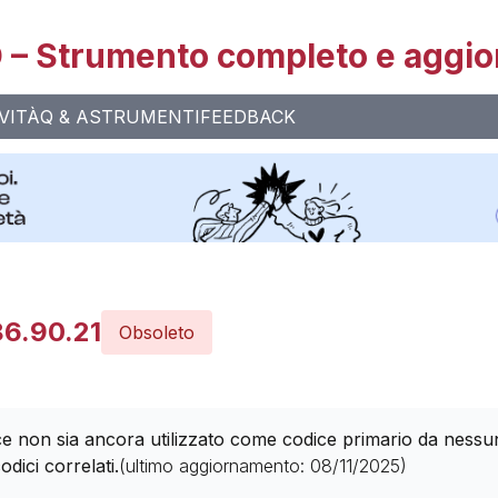
– Strumento completo e aggio
VITÀ
Q & A
STRUMENTI
FEEDBACK
86.90.21
Obsoleto
 non sia ancora utilizzato come codice primario da nessuna 
odici correlati.
(ultimo aggiornamento:
08/11/2025
)