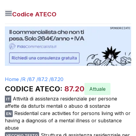
Codice ATECO
SPONSORIZZATO
Home /
R
/
87
/
87.2
/
87.20
CODICE ATECO:
87.20
Attuale
Attività di assistenza residenziale per persone
IT
affette da disturbi mentali o abuso di sostanze
Residential care activities for persons living with or
EN
having a diagnosis of a mental illness or substance
abuse
Strutture di assistenza residenziale per
VECCHIO TESTO