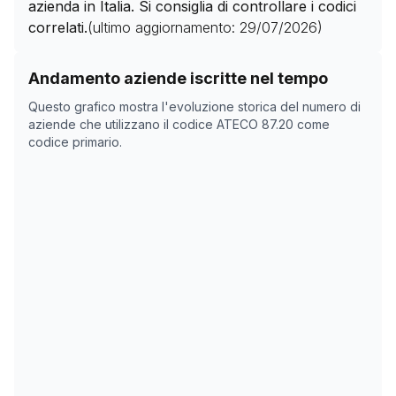
(persone senzatetto), cfr.
87.99
azienda in Italia. Si consiglia di controllare i codici
attività di assistenza non residenziale per persone affette da
correlati.
(ultimo aggiornamento:
29/07/2026
)
disturbi mentali, ad esempio centri di assistenza per la salute
mentale, cfr. divisione
88
Storico numero di aziende con codice ATECO
87.20
co
Andamento aziende iscritte nel tempo
Data rilevazione
Numero
Questo grafico mostra l'evoluzione storica del numero di
16/04/2025
0
aziende che utilizzano il codice ATECO
87.20
come
codice primario.
18/11/2025
0
22/12/2025
0
09/02/2026
0
15/03/2026
0
18/04/2026
0
22/05/2026
0
25/06/2026
0
29/07/2026
0