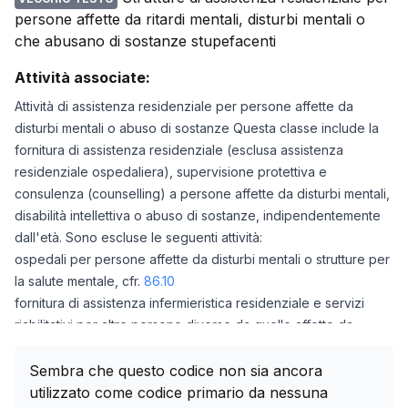
persone affette da ritardi mentali, disturbi mentali o
che abusano di sostanze stupefacenti
Attività associate:
Attività di assistenza residenziale per persone affette da
disturbi mentali o abuso di sostanze Questa classe include la
fornitura di assistenza residenziale (esclusa assistenza
residenziale ospedaliera), supervisione protettiva e
consulenza (counselling) a persone affette da disturbi mentali,
disabilità intellettiva o abuso di sostanze, indipendentemente
dall'età. Sono escluse le seguenti attività:
ospedali per persone affette da disturbi mentali o strutture per
la salute mentale, cfr.
86.10
fornitura di assistenza infermieristica residenziale e servizi
riabilitativi per altre persone diverse da quelle affette da
disturbi mentali, cfr.
87.10
,
87.30
assistenza residenziale, ad esempio ricoveri (centri di
Sembra che questo codice non sia ancora
accoglienza) temporanei per persone senza fissa dimora
utilizzato come codice primario da nessuna