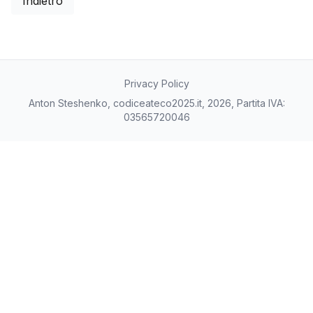
Indietro
Privacy Policy
Anton Steshenko, codiceateco2025.it, 2026, Partita IVA:
03565720046