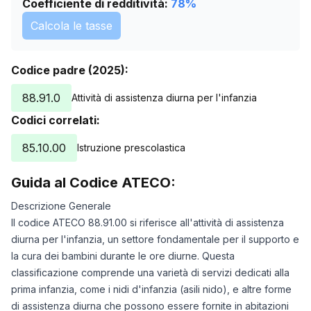
Coefficiente di redditività:
78
%
Calcola le tasse
Codice padre (2025):
88.91.0
Attività di assistenza diurna per l'infanzia
Codici correlati:
85.10.00
Istruzione prescolastica
Guida al Codice ATECO:
Descrizione Generale
Il codice ATECO 88.91.00 si riferisce all'attività di assistenza
diurna per l'infanzia, un settore fondamentale per il supporto e
la cura dei bambini durante le ore diurne. Questa
classificazione comprende una varietà di servizi dedicati alla
prima infanzia, come i nidi d'infanzia (asili nido), e altre forme
di assistenza diurna che possono essere fornite in abitazioni