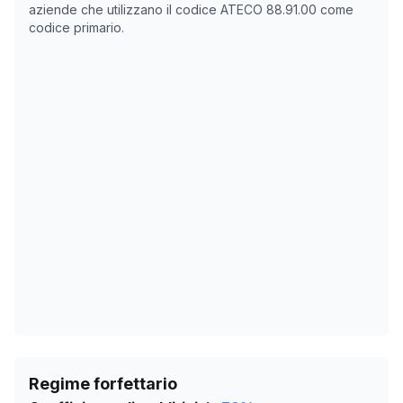
15/04/2025
0
aziende che utilizzano il codice ATECO
88.91.00
come
codice primario.
18/11/2025
0
22/12/2025
0
09/02/2026
0
15/03/2026
0
18/04/2026
0
22/05/2026
0
25/06/2026
0
29/07/2026
0
Regime forfettario