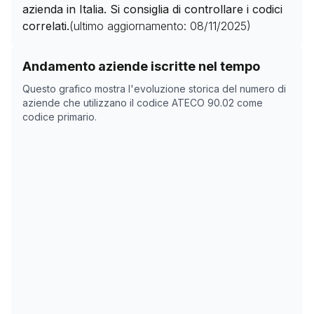
azienda in Italia. Si consiglia di controllare i codici
correlati.
(ultimo aggiornamento:
08/11/2025
)
Storico numero di aziende con codice ATECO
90.02
co
Andamento aziende iscritte nel tempo
Data rilevazione
Numero
Questo grafico mostra l'evoluzione storica del numero di
31/03/2025
8
aziende che utilizzano il codice ATECO
90.02
come
codice primario.
15/05/2025
26
15/05/2025
26
08/11/2025
0