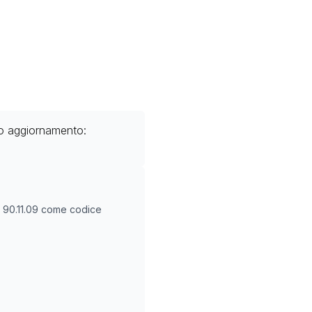
mo aggiornamento:
O
90.11.09
come codice