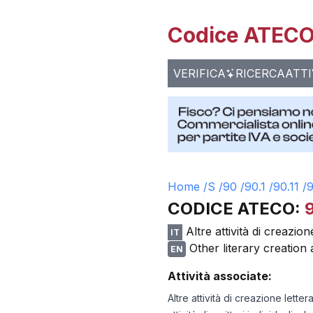
Codice ATECO 
VERIFICA
RICERCA
ATTI
Home /
S
/
90
/
90.1
/
90.11
/
9
CODICE ATECO:
9
Altre attività di creazi
IT
Other literary creation
EN
Attività associate:
Altre attività di creazione lett