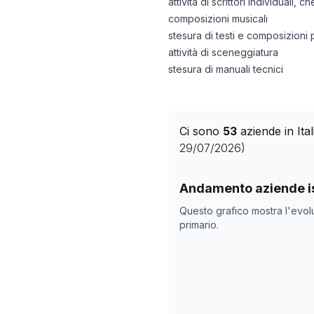
attività di scrittori individuali,
composizioni musicali
stesura di testi e composizioni 
attività di sceneggiatura
stesura di manuali tecnici
Ci sono
53
aziende in It
29/07/2026
)
Storico numero di azie
Andamento aziende is
Data rilevazi
Questo grafico mostra l'evol
07/04/2025
primario.
23/05/2025
05/11/2025
09/12/2025
09/02/2026
15/03/2026