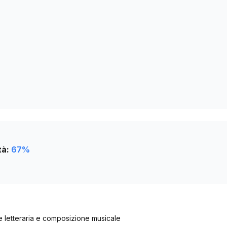
46
48
52
53
tà:
67
%
ne letteraria e composizione musicale