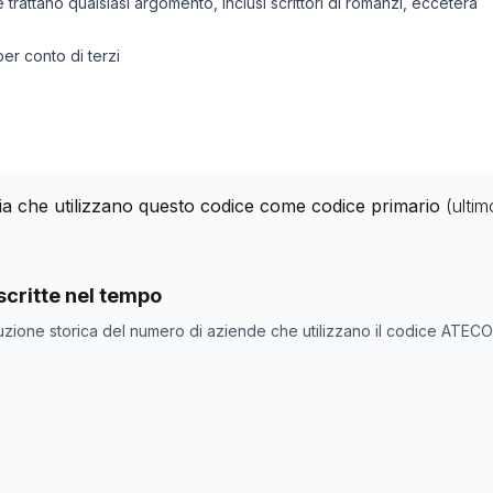
 che trattano qualsiasi argomento, inclusi scrittori di romanzi, eccetera
per conto di terzi
alia che utilizzano questo codice come codice primario
(ulti
nde con codice ATECO
90.11.09
come codice primario
critte nel tempo
one
Numero aziende
uzione storica del numero di aziende che utilizzano il codice ATEC
0
0
20
24
32
38