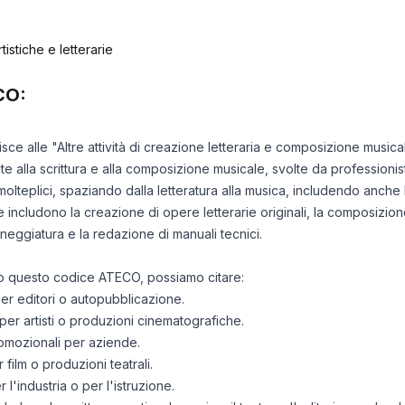
tistiche e letterarie
CO:
erisce alle "Altre attività di creazione letteraria e composizione mu
te alla scrittura e alla composizione musicale, svolte da professionis
olteplici, spaziando dalla letteratura alla musica, includendo anche la
he includono la creazione di opere letterarie originali, la composizione 
ceneggiatura e la redazione di manuali tecnici.
otto questo codice ATECO, possiamo citare:
per editori o autopubblicazione.
per artisti o produzioni cinematografiche.
promozionali per aziende.
ilm o produzioni teatrali.
l'industria o per l'istruzione.