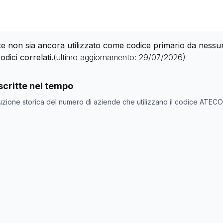
 non sia ancora utilizzato come codice primario da nessuna 
odici correlati.
(ultimo aggiornamento:
29/07/2026
)
nde con codice ATECO
90.13.00
come codice primario
critte nel tempo
one
Numero aziende
uzione storica del numero di aziende che utilizzano il codice ATEC
0
0
0
0
0
0
0
0
0