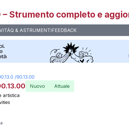
– Strumento completo e aggio
VITÀ
Q & A
STRUMENTI
FEEDBACK
90.13.0
/
90.13.00
90.13.00
Nuovo
Attuale
e artistica
ities
ca