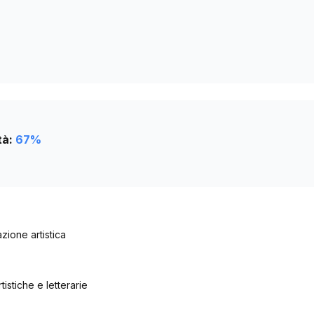
tà:
67
%
eazione artistica
tistiche e letterarie