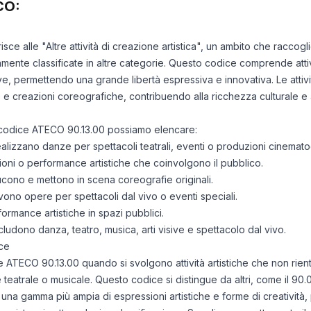
CO:
isce alle "Altre attività di creazione artistica", un ambito che raccogl
amente classificate in altre categorie. Questo codice comprende attiv
ive, permettendo una grande libertà espressiva e innovativa. Le atti
 e creazioni coreografiche, contribuendo alla ricchezza culturale e art
el codice ATECO 90.13.00 possiamo elencare:
lizzano danze per spettacoli teatrali, eventi o produzioni cinemato
lazioni o performance artistiche che coinvolgono il pubblico.
ono e mettono in scena coreografie originali.
vono opere per spettacoli dal vivo o eventi speciali.
formance artistiche in spazi pubblici.
ncludono danza, teatro, musica, arti visive e spettacolo dal vivo.
ce
ce ATECO 90.13.00 quando si svolgono attività artistiche che non rien
eatrale o musicale. Questo codice si distingue da altri, come il 90.0
una gamma più ampia di espressioni artistiche e forme di creatività,