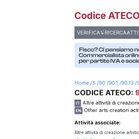
Codice ATECO 
VERIFICA
RICERCA
ATTI
Home /
S
/
90
/
90.1
/
90.13
/
CODICE ATECO:
Altre attività di creazion
IT
Other arts creation activ
EN
Attività associate:
Altre attività di creazione artisti