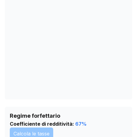
11/12/2025
0
14/01/2026
0
17/02/2026
0
23/03/2026
0
26/04/2026
0
30/05/2026
0
03/07/2026
0
06/08/2026
0
Regime forfettario
Coefficiente di redditività:
67
%
Calcola le tasse