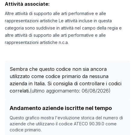
Attività associate:
Altre attività di supporto alle arti performative e alle
rappresentazioni artistiche Le attività incluse in questa
categoria sono suddivise in attività nel campo della regia e
altre attività di supporto alle arti performative e alle
rappresentazioni artistiche n.c.a.
Sembra che questo codice non sia ancora
utilizzato come codice primario da nessuna
azienda in Italia. Si consiglia di controllare i codici
correlati.
(ultimo aggiornamento:
06/08/2026
)
Storico numero di aziende con codice ATECO
90.39.0
Andamento aziende iscritte nel tempo
Data rilevazione
Numer
Questo grafico mostra l'evoluzione storica del numero di
15/04/2025
0
aziende che utilizzano il codice ATECO
90.39.0
come
codice primario.
07/11/2025
0