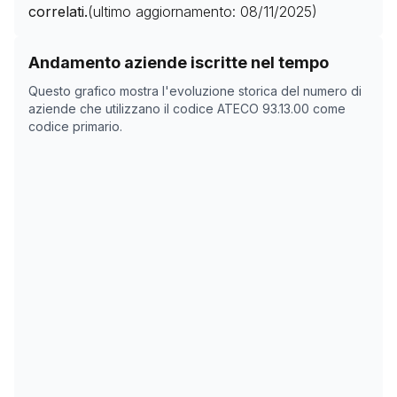
correlati.
(ultimo aggiornamento:
08/11/2025
)
Storico numero di aziende con codice ATECO
93.13.00
Andamento aziende iscritte nel tempo
Data rilevazione
Nume
Questo grafico mostra l'evoluzione storica del numero di
31/03/2025
0
aziende che utilizzano il codice ATECO
93.13.00
come
codice primario.
15/05/2025
0
15/05/2025
0
08/11/2025
0