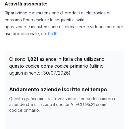
Attività associate:
Riparazione e manutenzione di prodotti di elettronica di
consumo Sono escluse le seguenti attività:
riparazione e manutenzione di telecamere e videocamere per
uso professionale, cfr.
95.10
Ci sono
1,821
aziende in Italia che utilizzano
questo codice come codice primario
(ultimo
aggiornamento:
30/07/2026
)
Storico numero di aziende con codice ATECO
95.21
co
Andamento aziende iscritte nel tempo
Data rilevazione
Numero
Questo grafico mostra l'evoluzione storica del numero di
14/04/2025
1909
aziende che utilizzano il codice ATECO
95.21
come
codice primario.
19/11/2025
1851
23/12/2025
1845
10/02/2026
1894