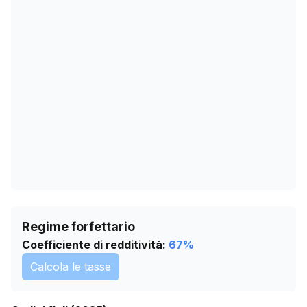
16/03/2026
1852
19/04/2026
1839
23/05/2026
1835
26/06/2026
1830
30/07/2026
1821
Regime forfettario
Coefficiente di redditività:
67
%
Calcola le tasse