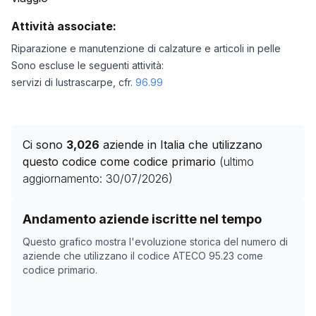
Attività associate:
Riparazione e manutenzione di calzature e articoli in pelle
Sono escluse le seguenti attività:
servizi di lustrascarpe, cfr.
96.99
Ci sono
3,026
aziende in Italia che utilizzano
questo codice come codice primario
(ultimo
aggiornamento:
30/07/2026
)
Storico numero di aziende con codice ATECO
95.23
co
Andamento aziende iscritte nel tempo
Data rilevazione
Numero
Questo grafico mostra l'evoluzione storica del numero di
14/04/2025
2919
aziende che utilizzano il codice ATECO
95.23
come
codice primario.
19/11/2025
2923
23/12/2025
2918
10/02/2026
3081