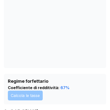
16/03/2026
3051
19/04/2026
3045
23/05/2026
3036
26/06/2026
3030
30/07/2026
3026
Regime forfettario
Coefficiente di redditività:
67
%
Calcola le tasse