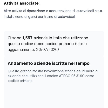
Attività associate:
Altre attività di riparazione e manutenzione di autoveicoli n.c.a.
installazione di ganci per traino di autoveicoli
Ci sono
1,557
aziende in Italia che utilizzano
questo codice come codice primario
(ultimo
aggiornamento:
30/07/2026
)
Storico numero di aziende con codice ATECO
95.31.99
Andamento aziende iscritte nel tempo
Data rilevazione
Nume
Questo grafico mostra l'evoluzione storica del numero di
14/04/2025
0
aziende che utilizzano il codice ATECO
95.31.99
come
codice primario.
19/11/2025
1493
23/12/2025
1488
10/02/2026
1571
16/03/2026
1561
19/04/2026
1573