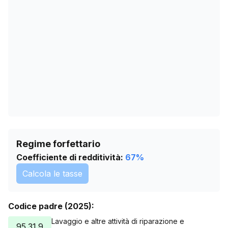
23/05/2026
1570
26/06/2026
1558
30/07/2026
1557
Regime forfettario
Coefficiente di redditività:
67
%
Calcola le tasse
Codice padre (2025):
Lavaggio e altre attività di riparazione e
95.31.9