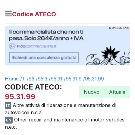
Codice ATECO
SPONSORIZZATO
Home /
T
/
95
/
95.3
/
95.31
/
95.31.9
/
95.31.99
CODICE ATECO:
Nuovo
Attuale
95.31.99
Altre attività di riparazione e manutenzione di
IT
autoveicoli n.c.a.
Other repair and maintenance of motor vehicles
EN
n.e.c.