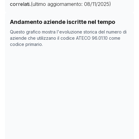
correlati.
(ultimo aggiornamento:
08/11/2025
)
Storico numero di aziende con codice ATECO
96.01.10
Andamento aziende iscritte nel tempo
Data rilevazione
Nume
Questo grafico mostra l'evoluzione storica del numero di
31/03/2025
0
aziende che utilizzano il codice ATECO
96.01.10
come
codice primario.
15/05/2025
0
08/11/2025
0