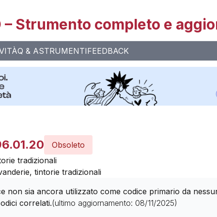
– Strumento completo e aggio
VITÀ
Q & A
STRUMENTI
FEEDBACK
96.01.20
Obsoleto
torie tradizionali
avanderie, tintorie tradizionali
 non sia ancora utilizzato come codice primario da nessuna 
odici correlati.
(ultimo aggiornamento:
08/11/2025
)