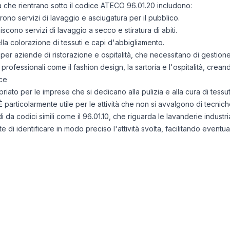
tà che rientrano sotto il codice ATECO 96.01.20 includono:
ono servizi di lavaggio e asciugatura per il pubblico.
scono servizi di lavaggio a secco e stiratura di abiti.
lla colorazione di tessuti e capi d'abbigliamento.
e per aziende di ristorazione e ospitalità, che necessitano di gestion
ri professionali come il fashion design, la sartoria e l'ospitalità, crea
ce
o per le imprese che si dedicano alla pulizia e alla cura di tessuti 
particolarmente utile per le attività che non si avvalgono di tecnich
i da codici simili come il 96.01.10, che riguarda le lavanderie industri
i identificare in modo preciso l'attività svolta, facilitando eventua