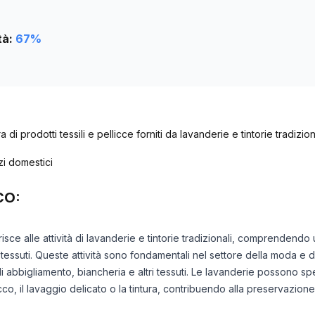
tà:
67
%
 di prodotti tessili e pellicce forniti da lavanderie e tintorie tradizion
izi domestici
CO:
risce alle attività di lavanderie e tintorie tradizionali, comprendend
dei tessuti. Queste attività sono fondamentali nel settore della moda e
 abbigliamento, biancheria e altri tessuti. Le lavanderie possono spec
co, il lavaggio delicato o la tintura, contribuendo alla preservazione 