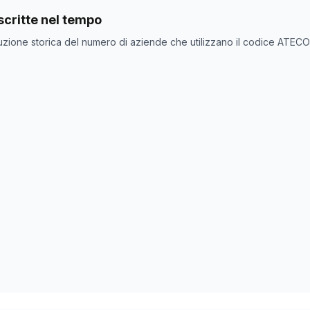
nde con codice ATECO
96.01.20
come codice primario
critte nel tempo
one
Numero aziende
uzione storica del numero di aziende che utilizzano il codice ATEC
3
3
0