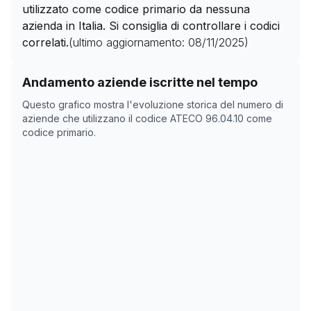
utilizzato come codice primario da nessuna
azienda in Italia. Si consiglia di controllare i codici
correlati.
(ultimo aggiornamento:
08/11/2025
)
Storico numero di aziende con codice ATECO
96.04.10
Andamento aziende iscritte nel tempo
Data rilevazione
Nume
Questo grafico mostra l'evoluzione storica del numero di
31/03/2025
0
aziende che utilizzano il codice ATECO
96.04.10
come
codice primario.
15/05/2025
0
08/11/2025
0