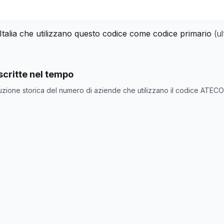
 Italia che utilizzano questo codice come codice primario
(u
nde con codice ATECO
96.2
come codice primario
critte nel tempo
ne
Numero aziende
uzione storica del numero di aziende che utilizzano il codice ATEC
0
1024
1018
1067
1027
1022
1017
1011
1003