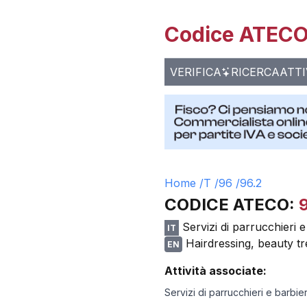
Codice ATECO 
VERIFICA
RICERCA
ATTI
Home /
T
/
96
/
96.2
CODICE ATECO:
Servizi di parrucchieri e 
IT
Hairdressing, beauty tr
EN
Attività associate:
Servizi di parrucchieri e barbieri