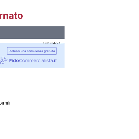
rnato
SPONSORIZZATO
imili