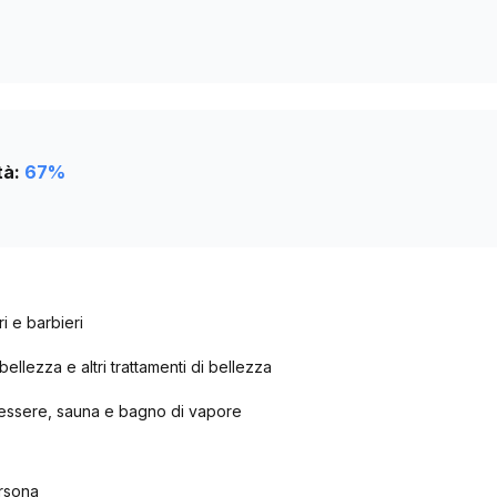
tà:
67
%
ri e barbieri
bellezza e altri trattamenti di bellezza
enessere, sauna e bagno di vapore
ersona