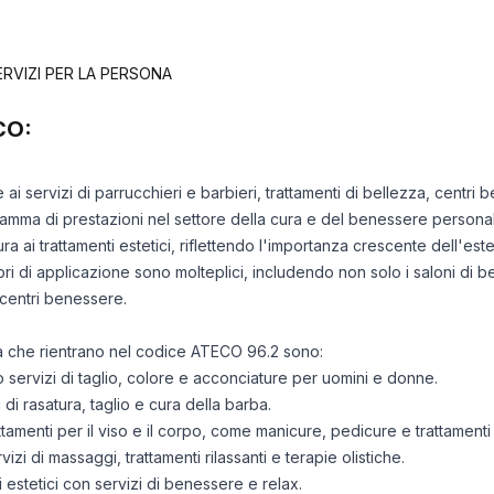
ERVIZI PER LA PERSONA
CO:
 ai servizi di parrucchieri e barbieri, trattamenti di bellezza, centri b
ma di prestazioni nel settore della cura e del benessere personale.
ura ai trattamenti estetici, riflettendo l'importanza crescente dell'es
ri di applicazione sono molteplici, includendo non solo i saloni di bel
e centri benessere.
ità che rientrano nel codice ATECO 96.2 sono:
o servizi di taglio, colore e acconciature per uomini e donne.
i di rasatura, taglio e cura della barba.
ttamenti per il viso e il corpo, come manicure, pedicure e trattamenti
vizi di massaggi, trattamenti rilassanti e terapie olistiche.
 estetici con servizi di benessere e relax.