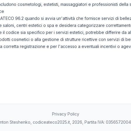
i includono cosmetologi, estetisti, massaggiatori e professionisti della
ce
e ATECO 96.2 quando si avvia un'attività che fornisce servizi di bel
 saloni, centri estetici o spa e desidera categorizzare correttamente 
l codice sia specifico per i servizi estetici, potrebbe differire da a
rodotti cosmetici o alla gestione di strutture ricettive con servizi di b
 corretta registrazione e per l'accesso a eventuali incentivi o agev
Privacy Policy
nton Steshenko, codiceateco2025.it, 2026, Partita IVA: 035657200