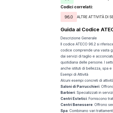
Codici correlati:
96.0
ALTRE ATTIVITÀ DI S
Guida al Codice ATE
Descrizione Generale
Il codice ATECO 96.2 si riferisce
codice comprende una vasta gam
dai servizi di taglio e acconciat
quotidiana delle persone. I setto
anche istituti di bellezza, spa 
Esempi di Attività
Alcuni esempi concreti di attiv
Saloni di Parrucchieri
: Offron
Barbieri
: Specializzati in serviz
Centri Estetici
: Forniscono tra
Centri Benessere
: Offrono ser
Spa
: Combinano vari trattamenti