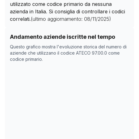
utilizzato come codice primario da nessuna
azienda in Italia. Si consiglia di controllare i codici
correlati.
(ultimo aggiornamento:
08/11/2025
)
Storico numero di aziende con codice ATECO
97.00.0
Andamento aziende iscritte nel tempo
Data rilevazione
Numer
Questo grafico mostra l'evoluzione storica del numero di
31/03/2025
0
aziende che utilizzano il codice ATECO
97.00.0
come
codice primario.
15/05/2025
0
08/11/2025
0