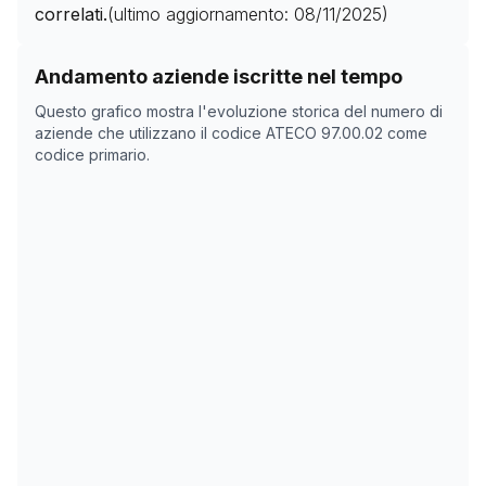
correlati.
(ultimo aggiornamento:
08/11/2025
)
Storico numero di aziende con codice ATECO
97.00.0
Andamento aziende iscritte nel tempo
Data rilevazione
Nume
Questo grafico mostra l'evoluzione storica del numero di
31/03/2025
0
aziende che utilizzano il codice ATECO
97.00.02
come
codice primario.
15/05/2025
0
08/11/2025
0