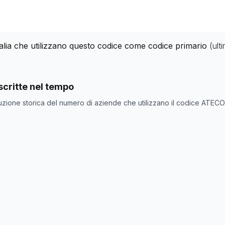
talia che utilizzano questo codice come codice primario
(ult
nde con codice ATECO
15.2
come codice primario
critte nel tempo
ne
Numero aziende
uzione storica del numero di aziende che utilizzano il codice ATEC
729
687
684
677
746
708
702
696
683