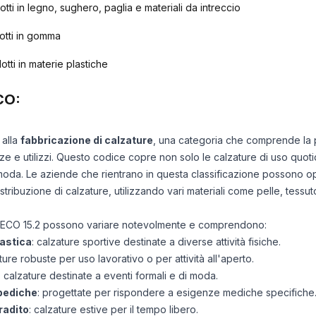
tti in legno, sughero, paglia e materiali da intreccio
otti in gomma
tti in materie plastiche
CO:
 alla
fabbricazione di calzature
, una categoria che comprende la
ze e utilizzi. Questo codice copre non solo le calzature di uso quot
moda. Le aziende che rientrano in questa classificazione possono op
ribuzione di calzature, utilizzando vari materiali come pelle, tessut
 ATECO 15.2 possono variare notevolmente e comprendono:
nastica
: calzature sportive destinate a diverse attività fisiche.
ature robuste per uso lavorativo o per attività all'aperto.
: calzature destinate a eventi formali e di moda.
opediche
: progettate per rispondere a esigenze mediche specifiche
radito
: calzature estive per il tempo libero.