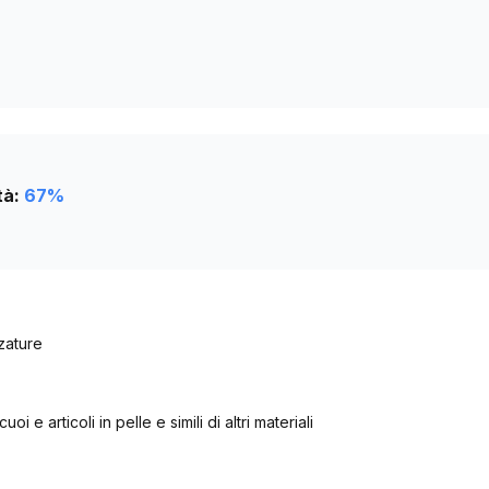
682
tà:
67
%
zature
oi e articoli in pelle e simili di altri materiali