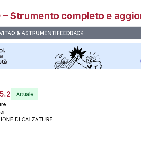
– Strumento completo e aggio
VITÀ
Q & A
STRUMENTI
FEEDBACK
5.2
Attuale
ure
ear
IONE DI CALZATURE