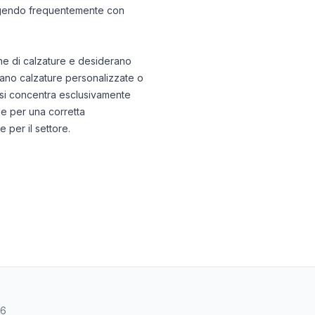
teragendo frequentemente con
ne di calzature e desiderano
izzano calzature personalizzate o
hé si concentra esclusivamente
ale per una corretta
 per il settore.
46