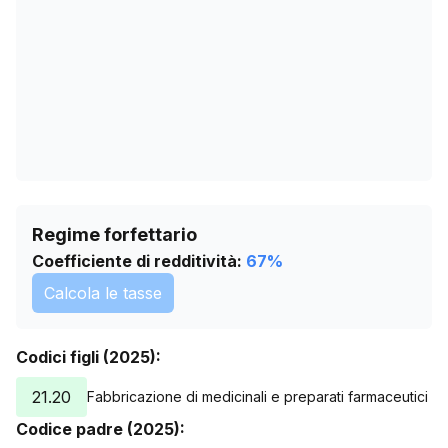
31/05/2026
9
04/07/2026
9
07/08/2026
9
Regime forfettario
Coefficiente di redditività:
67
%
Calcola le tasse
Codici figli (2025):
21.20
Fabbricazione di medicinali e preparati farmaceutici
Codice padre (2025):