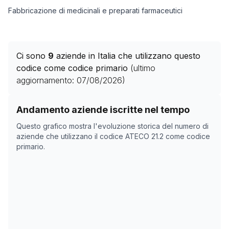
Fabbricazione di medicinali e preparati farmaceutici
Ci sono
9
aziende in Italia che utilizzano questo
codice come codice primario
(ultimo
aggiornamento:
07/08/2026
)
Storico numero di aziende con codice ATECO
21.2
come
Andamento aziende iscritte nel tempo
Data rilevazione
Numero 
Questo grafico mostra l'evoluzione storica del numero di
06/05/2025
7
aziende che utilizzano il codice ATECO
21.2
come codice
primario.
21/06/2025
7
24/10/2025
7
27/11/2025
7
15/01/2026
10
18/02/2026
9
24/03/2026
9
27/04/2026
9