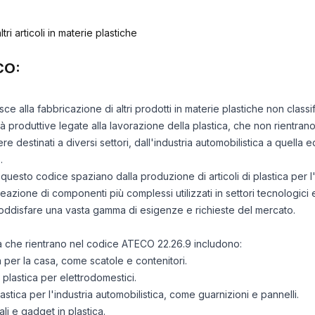
tri articoli in materie plastiche
CO:
sce alla fabbricazione di altri prodotti in materie plastiche non classi
à produttive legate alla lavorazione della plastica, che non rientrano 
e destinati a diversi settori, dall'industria automobilistica a quella edi
.
 in questo codice spaziano dalla produzione di articoli di plastica pe
creazione di componenti più complessi utilizzati in settori tecnologici e 
soddisfare una vasta gamma di esigenze e richieste del mercato.
ità che rientrano nel codice ATECO 22.26.9 includono:
ca per la casa, come scatole e contenitori.
plastica per elettrodomestici.
astica per l'industria automobilistica, come guarnizioni e pannelli.
li e gadget in plastica.