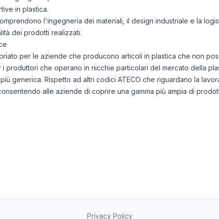
ive in plastica.
comprendono l'ingegneria dei materiali, il design industriale e la logist
lità dei prodotti realizzati.
ce
to per le aziende che producono articoli in plastica che non posso
 i produttori che operano in nicchie particolari del mercato della plas
più generica. Rispetto ad altri codici ATECO che riguardano la lavora
, consentendo alle aziende di coprire una gamma più ampia di prodot
Privacy Policy