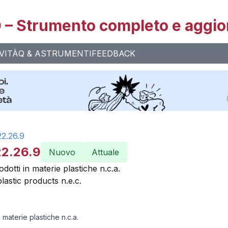
– Strumento completo e aggio
VITÀ
Q & A
STRUMENTI
FEEDBACK
22.26.9
22.26.9
Nuovo
Attuale
odotti in materie plastiche n.c.a.
astic products n.e.c.
n materie plastiche n.c.a.