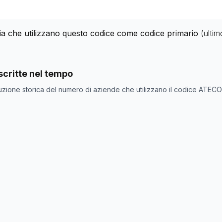
alia che utilizzano questo codice come codice primario
(ulti
nde con codice ATECO
22.26.9
come codice primario
critte nel tempo
one
Numero aziende
uzione storica del numero di aziende che utilizzano il codice ATEC
0
26
26
27
27
27
27
25
25