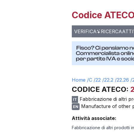
Codice ATECO 
VERIFICA
RICERCA
ATTI
Home /
C
/
22
/
22.2
/
22.26
/
CODICE ATECO:
Fabbricazione di altri pr
IT
Manufacture of other pl
EN
Attività associate:
Fabbricazione di altri prodotti i