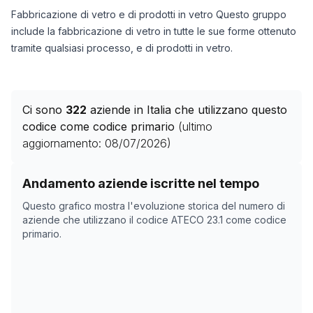
Fabbricazione di vetro e di prodotti in vetro Questo gruppo
include la fabbricazione di vetro in tutte le sue forme ottenuto
tramite qualsiasi processo, e di prodotti in vetro.
Ci sono
322
aziende in Italia che utilizzano questo
codice come codice primario
(ultimo
aggiornamento:
08/07/2026
)
Storico numero di aziende con codice ATECO
23.1
come
Andamento aziende iscritte nel tempo
Data rilevazione
Numero 
Questo grafico mostra l'evoluzione storica del numero di
06/05/2025
338
aziende che utilizzano il codice ATECO
23.1
come codice
primario.
24/10/2025
323
27/11/2025
323
19/01/2026
341
22/02/2026
329
28/03/2026
329