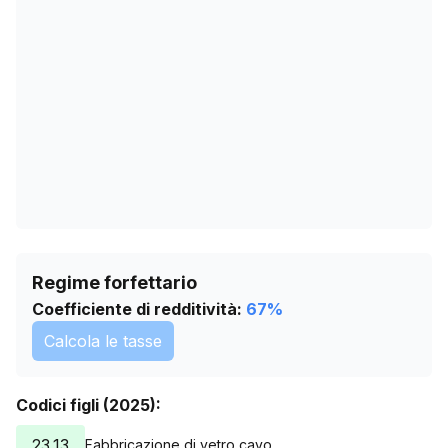
01/05/2026
325
04/06/2026
322
08/07/2026
322
Regime forfettario
Coefficiente di redditività:
67
%
Calcola le tasse
Codici figli (2025):
23.13
Fabbricazione di vetro cavo