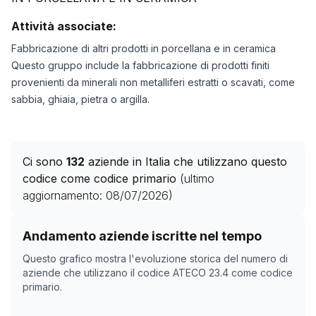
Attività associate:
Fabbricazione di altri prodotti in porcellana e in ceramica
Questo gruppo include la fabbricazione di prodotti finiti
provenienti da minerali non metalliferi estratti o scavati, come
sabbia, ghiaia, pietra o argilla.
Ci sono
132
aziende in Italia che utilizzano questo
codice come codice primario
(ultimo
aggiornamento:
08/07/2026
)
Storico numero di aziende con codice ATECO
23.4
com
Andamento aziende iscritte nel tempo
Data rilevazione
Numero 
Questo grafico mostra l'evoluzione storica del numero di
10/04/2025
134
aziende che utilizzano il codice ATECO
23.4
come codice
primario.
26/05/2025
130
27/05/2025
130