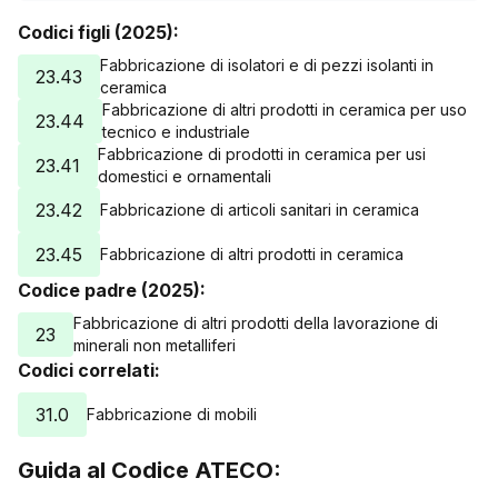
14/06/2025
130
Codici figli (2025):
15/06/2025
130
16/06/2025
130
Fabbricazione di isolatori e di pezzi isolanti in
23.43
ceramica
17/06/2025
130
Fabbricazione di altri prodotti in ceramica per uso
23.44
18/06/2025
130
tecnico e industriale
19/06/2025
130
Fabbricazione di prodotti in ceramica per usi
23.41
domestici e ornamentali
20/06/2025
130
24/10/2025
23.42
126
Fabbricazione di articoli sanitari in ceramica
27/11/2025
126
23.45
Fabbricazione di altri prodotti in ceramica
19/01/2026
140
Codice padre (2025):
22/02/2026
135
Fabbricazione di altri prodotti della lavorazione di
28/03/2026
135
23
minerali non metalliferi
01/05/2026
134
Codici correlati:
04/06/2026
133
08/07/2026
132
31.0
Fabbricazione di mobili
Guida al Codice ATECO: