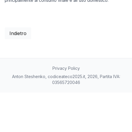
principalmente al consumo finale e all'uso domestico.
Indietro
Privacy Policy
Anton Steshenko, codiceateco2025.it, 2026, Partita IVA:
03565720046