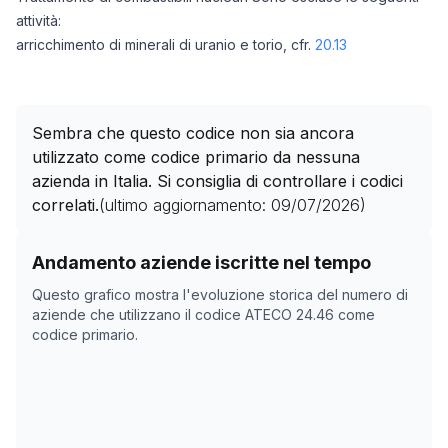
attività:
arricchimento di minerali di uranio e torio, cfr.
20.13
Sembra che questo codice non sia ancora
utilizzato come codice primario da nessuna
azienda in Italia. Si consiglia di controllare i codici
correlati.
(ultimo aggiornamento:
09/07/2026
)
Storico numero di aziende con codice ATECO
24.46
co
Andamento aziende iscritte nel tempo
Data rilevazione
Numero
Questo grafico mostra l'evoluzione storica del numero di
05/05/2025
0
aziende che utilizzano il codice ATECO
24.46
come
codice primario.
25/10/2025
0
28/11/2025
0
20/01/2026
0
23/02/2026
0
29/03/2026
0