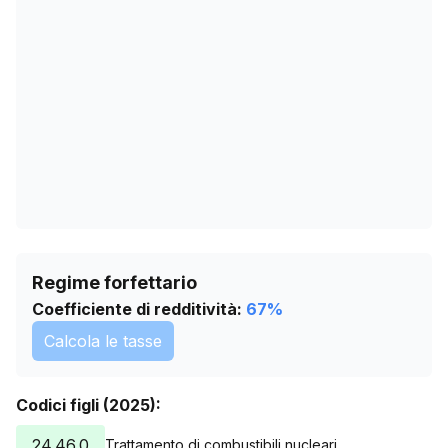
02/05/2026
0
05/06/2026
0
09/07/2026
0
Regime forfettario
Coefficiente di redditività:
67
%
Calcola le tasse
Codici figli (2025):
24.46.0
Trattamento di combustibili nucleari